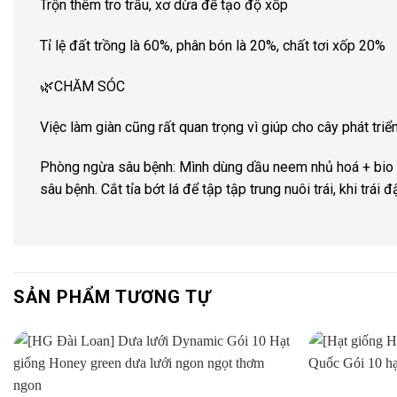
Trộn thêm tro trấu, xơ dừa để tạo độ xốp
Tỉ lệ đất trồng là 60%, phân bón là 20%, chất tơi xốp 20%
🌿CHĂM SÓC
Việc làm giàn cũng rất quan trọng vì giúp cho cây phát triển
Phòng ngừa sâu bệnh: Mình dùng dầu neem nhủ hoá + bio đ
sâu bệnh. Cắt tỉa bớt lá để tập tập trung nuôi trái, khi trái 
SẢN PHẨM TƯƠNG TỰ