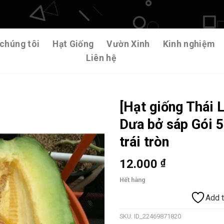
chúng tôi
Hạt Giống
Vườn Xinh
Kinh nghiệm
Liên hệ
[Hạt giống Thái 
Dưa bở sáp Gói 5 
Add to wishlist
trái tròn
12.000
₫
Hết hàng
Add t
SKU:
ID_22469871820