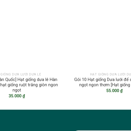
 GIỐNG DƯA LƯỚI DƯA LÊ
HẠT GIỐNG DƯA LƯỚI DƯ
àn Quốc] Hạt giống dưa lê Hàn
Gói 10 Hạt giống Dưa lưới đế
hạt giống ruột trắng giòn ngon
ngọt ngon thơm [Hạt giống
ngọt
55.000
₫
35.000
₫