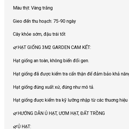
Màu thịt: Vàng trắng
Gieo đến thu hoạch: 75-90 ngày
Cây khỏe sớm, đậu trái tốt
🌿HẠT GIỐNG 3M2 GARDEN CAM KẾT:
Hạt giống an toàn, không biến đổi gen.
Hạt giống đã được kiểm tra cẩn thận để đảm bảo khả năng
Hạt giống đúng xuất xứ, đúng như mô tả.
Hạt giống đuợc kiểm tra kỹ lưỡng nhập từ các thuơng hiệu 
🌿HƯỚNG DẪN Ủ HẠT, ƯƠM HẠT, ĐẤT TRỒNG
🌿Ủ HẠT: