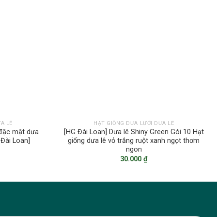
A LÊ
HẠT GIỐNG DƯA LƯỚI DƯA LÊ
 đặc mật dưa
[HG Đài Loan] Dưa lê Shiny Green Gói 10 Hạt
 Đài Loan]
giống dưa lê vỏ trắng ruột xanh ngọt thơm
ngon
30.000
₫