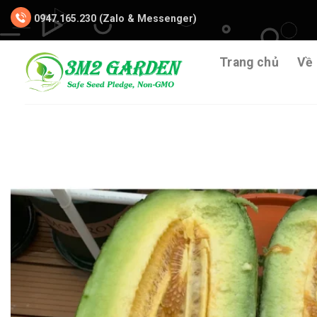
Chuyển
0947.165.230 (Zalo & Messenger)
đến
nội
dung
Trang chủ
Về 