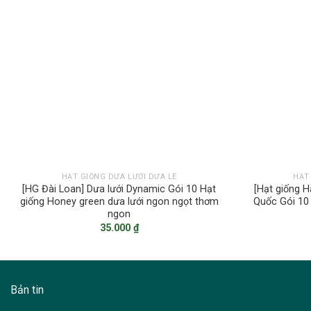
HẠT GIỐNG DƯA LƯỚI DƯA LÊ
HẠT
[HG Đài Loan] Dưa lưới Dynamic Gói 10 Hạt
[Hạt giống H
giống Honey green dưa lưới ngon ngọt thơm
Quốc Gói 10 
ngon
35.000
₫
Bản tin